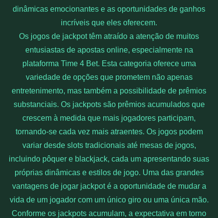
dinâmicas emocionantes e as oportunidades de ganhos
incríveis que eles oferecem.
Os jogos de jackpot têm atraído a atenção de muitos
entusiastas de apostas online, especialmente na
plataforma Time 4 Bet. Esta categoria oferece uma
variedade de opções que prometem não apenas
entretenimento, mas também a possibilidade de prêmios
substanciais. Os jackpots são prêmios acumulados que
crescem à medida que mais jogadores participam,
tornando-se cada vez mais atraentes. Os jogos podem
variar desde slots tradicionais até mesas de jogos,
incluindo pôquer e blackjack, cada um apresentando suas
próprias dinâmicas e estilos de jogo. Uma das grandes
vantagens de jogar jackpot é a oportunidade de mudar a
vida de um jogador com um único giro ou uma única mão.
Conforme os jackpots acumulam, a expectativa em torno