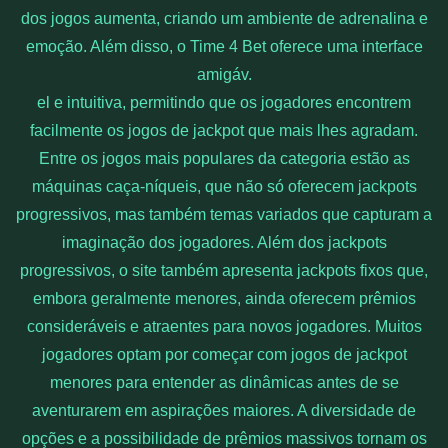
dos jogos aumenta, criando um ambiente de adrenalina e
emoção. Além disso, o Time 4 Bet oferece uma interface
amigáv.
el e intuitiva, permitindo que os jogadores encontrem
facilmente os jogos de jackpot que mais lhes agradam.
Entre os jogos mais populares da categoria estão as
máquinas caça-níqueis, que não só oferecem jackpots
progressivos, mas também temas variados que capturam a
imaginação dos jogadores. Além dos jackpots
progressivos, o site também apresenta jackpots fixos que,
embora geralmente menores, ainda oferecem prêmios
consideráveis e atraentes para novos jogadores. Muitos
jogadores optam por começar com jogos de jackpot
menores para entender as dinâmicas antes de se
aventurarem em aspirações maiores. A diversidade de
opções e a possibilidade de prêmios massivos tornam os