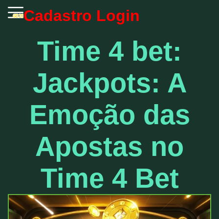
Cadastro
Login
Time 4 bet:
Jackpots: A
Emoção das
Apostas no
Time 4 Bet