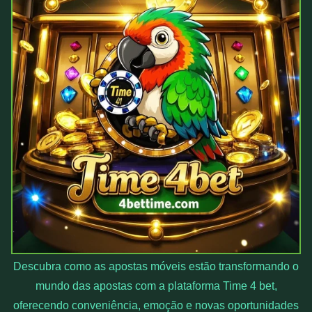
Descubra como as apostas móveis estão transformando o
mundo das apostas com a plataforma Time 4 bet,
oferecendo conveniência, emoção e novas oportunidades