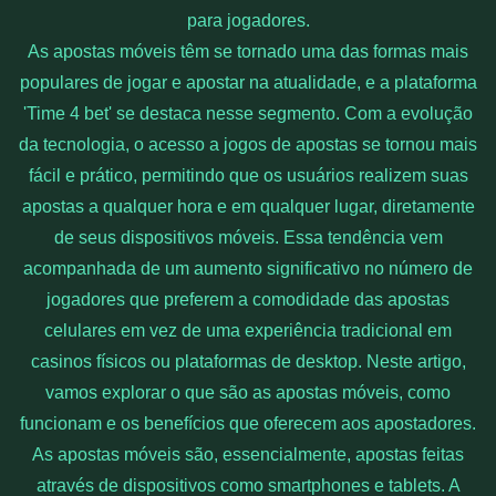
para jogadores.
As apostas móveis têm se tornado uma das formas mais
populares de jogar e apostar na atualidade, e a plataforma
'Time 4 bet' se destaca nesse segmento. Com a evolução
da tecnologia, o acesso a jogos de apostas se tornou mais
fácil e prático, permitindo que os usuários realizem suas
apostas a qualquer hora e em qualquer lugar, diretamente
de seus dispositivos móveis. Essa tendência vem
acompanhada de um aumento significativo no número de
jogadores que preferem a comodidade das apostas
celulares em vez de uma experiência tradicional em
casinos físicos ou plataformas de desktop. Neste artigo,
vamos explorar o que são as apostas móveis, como
funcionam e os benefícios que oferecem aos apostadores.
As apostas móveis são, essencialmente, apostas feitas
através de dispositivos como smartphones e tablets. A