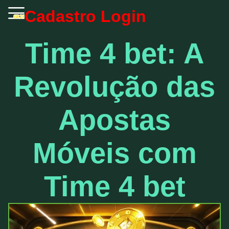
Cadastro
Login
Time 4 bet: A
Revolução das
Apostas
Móveis com
Time 4 bet